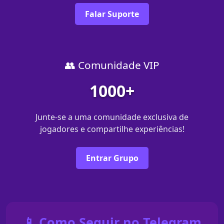
Falar Suporte
👥 Comunidade VIP
1000+
Junte-se a uma comunidade exclusiva de
jogadores e compartilhe experiências!
Entrar Grupo
📱 Como Seguir no Telegram