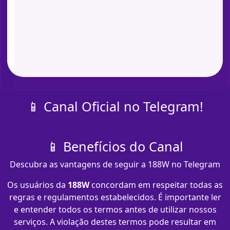
📱 Canal Oficial no Telegram!
📱 Benefícios do Canal
Descubra as vantagens de seguir a 188W no Telegram
Os usuários da
188W
concordam em respeitar todas as
regras e regulamentos estabelecidos. É importante ler
e entender todos os termos antes de utilizar nossos
serviços. A violação destes termos pode resultar em