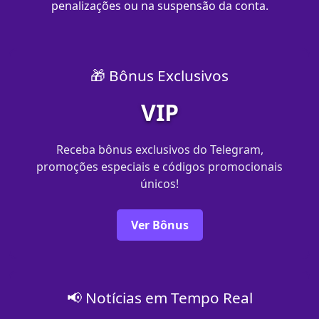
penalizações ou na suspensão da conta.
🎁 Bônus Exclusivos
VIP
Receba bônus exclusivos do Telegram,
promoções especiais e códigos promocionais
únicos!
Ver Bônus
📢 Notícias em Tempo Real