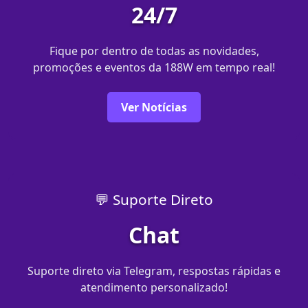
24/7
Fique por dentro de todas as novidades,
promoções e eventos da 188W em tempo real!
Ver Notícias
💬 Suporte Direto
Chat
Suporte direto via Telegram, respostas rápidas e
atendimento personalizado!