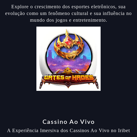
Explore o crescimento dos esportes eletrônicos, sua
evolução como um fenômeno cultural e sua influência no
mundo dos jogos e entretenimento.
Cassino Ao Vivo
A Experiência Imersiva dos Cassinos Ao Vivo no Iribet