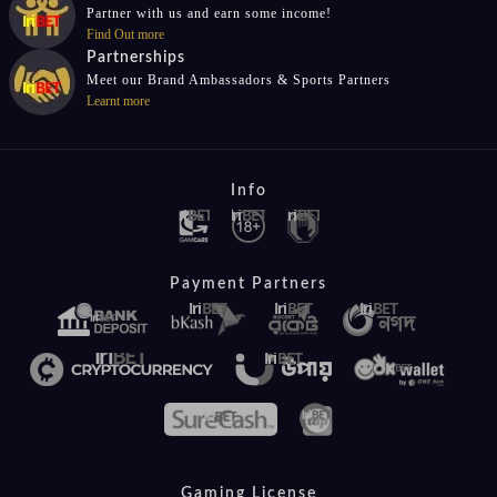
Partner with us and earn some income!
Find Out more
Partnerships
Meet our Brand Ambassadors & Sports Partners
Learnt more
Info
Payment Partners
Gaming License