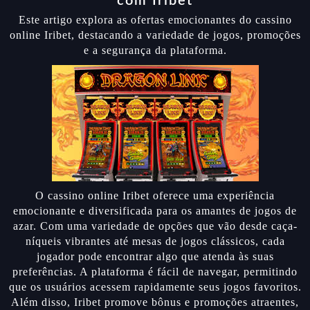
com Iribet
Este artigo explora as ofertas emocionantes do cassino
online Iribet, destacando a variedade de jogos, promoções
e a segurança da plataforma.
O cassino online Iribet oferece uma experiência
emocionante e diversificada para os amantes de jogos de
azar. Com uma variedade de opções que vão desde caça-
níqueis vibrantes até mesas de jogos clássicos, cada
jogador pode encontrar algo que atenda às suas
preferências. A plataforma é fácil de navegar, permitindo
que os usuários acessem rapidamente seus jogos favoritos.
Além disso, Iribet promove bônus e promoções atraentes,